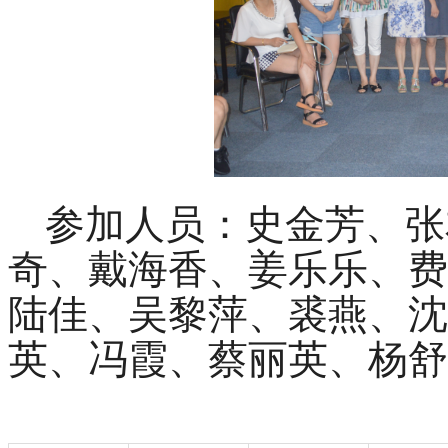
参加人员：史金芳、张
奇、戴海香、姜乐乐、费
陆佳、吴黎萍、裘燕、沈
英、冯霞、蔡丽英、杨舒