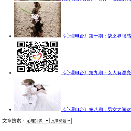
《心理电台》第十期：缺乏界限感
《心理电台》第九期：女人有漂亮
《心理电台》第八期：男女之间这
文章搜索：