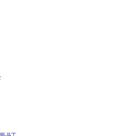
台
园-马丁…