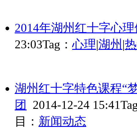
2014年湖州红十字心
23:03
Tag：
心理
|
湖州
|
热
湖州红十字特色课程“
团
2014-12-24 15:41
Ta
目：
新闻动态