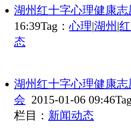
湖州红十字心理健康志
16:39
Tag：
心理
|
湖州
|
红
态
湖州红十字心理健康志愿
会
2015-01-06 09:46
Ta
栏目：
新闻动态