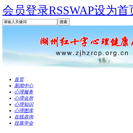
会员登录
RSS
WAP
设为首
首页
新闻中心
心理服务
心理会所
心理知识
心理图库
在线咨询
挂靠学会