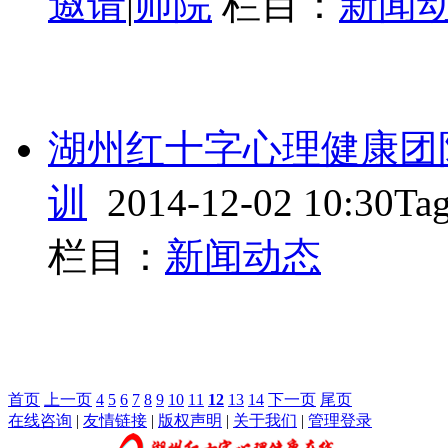
邀请
|
师院
栏目：
新闻
湖州红十字心理健康团
训
2014-12-02 10:30
Ta
栏目：
新闻动态
首页
上一页
4
5
6
7
8
9
10
11
12
13
14
下一页
尾页
在线咨询
|
友情链接
|
版权声明
|
关于我们
|
管理登录