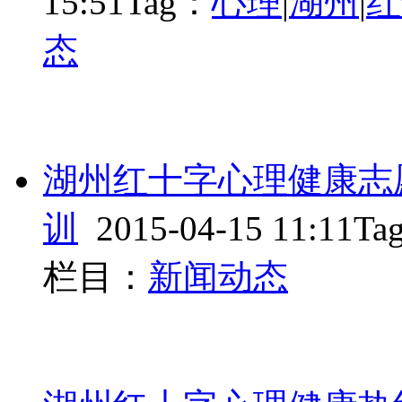
15:51
Tag：
心理
|
湖州
|
红
态
湖州红十字心理健康志
训
2015-04-15 11:11
Ta
栏目：
新闻动态