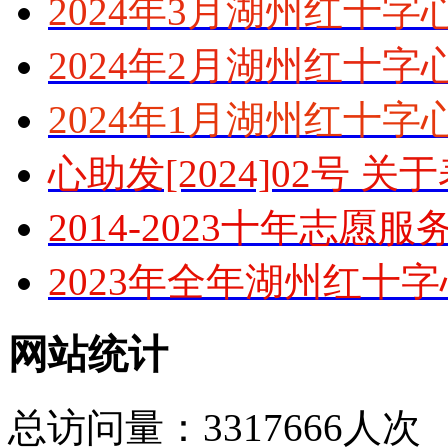
2024年3月湖州红十
2024年2月湖州红十
2024年1月湖州红十
心助发[2024]02号 
2014-2023十年志愿
2023年全年湖州红十
网站统计
总访问量：3317666人次