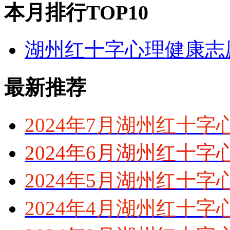
本月排行TOP10
湖州红十字心理健康志
最新推荐
2024年7月湖州红十
2024年6月湖州红十
2024年5月湖州红十
2024年4月湖州红十