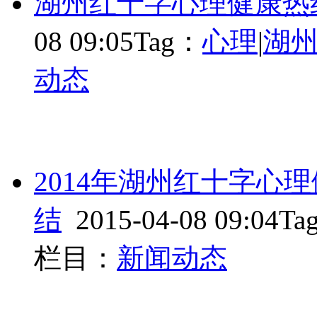
湖州红十字心理健康热线
08 09:05
Tag：
心理
|
湖
动态
2014年湖州红十字心
结
2015-04-08 09:04
Ta
栏目：
新闻动态