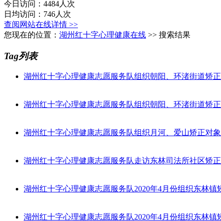
今日访问：4484人次
日均访问：746人次
查阅网站在线详情 >>
您现在的位置：
湖州红十字心理健康在线
>> 搜索结果
Tag列表
湖州红十字心理健康志愿服务队组织朝阳、环渚街道矫正
湖州红十字心理健康志愿服务队组织朝阳、环渚街道矫正
湖州红十字心理健康志愿服务队组织月河、爱山矫正对象
湖州红十字心理健康志愿服务队走访东林司法所社区矫正
湖州红十字心理健康志愿服务队2020年4月份组织东林镇
湖州红十字心理健康志愿服务队2020年4月份组织东林镇