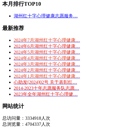
本月排行TOP10
湖州红十字心理健康志愿服务…
最新推荐
2024年7月湖州红十字心理健康…
2024年6月湖州红十字心理健康…
2024年5月湖州红十字心理健康…
2024年4月湖州红十字心理健康…
2024年3月湖州红十字心理健康…
2024年2月湖州红十字心理健康…
2024年1月湖州红十字心理健康…
心助发[2024]02号 关于表彰红…
2014-2023十年志愿服务队志愿…
2023年全年湖州红十字心理健…
网站统计
总访问量：3334918人次
总浏览量：4704337人次