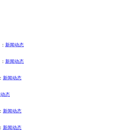
目：
新闻动态
目：
新闻动态
：
新闻动态
闻动态
：
新闻动态
：
新闻动态