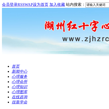
会员登录
RSS
WAP
设为首页
加入收藏
站内搜索：
首页
新闻中心
心理服务
心理会所
心理知识
心理图库
在线咨询
挂靠学会