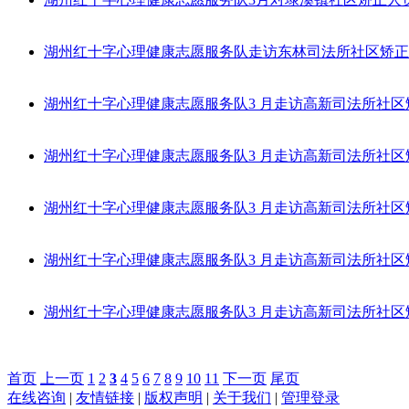
湖州红十字心理健康志愿服务队走访东林司法所社区矫正
湖州红十字心理健康志愿服务队3 月走访高新司法所社区
湖州红十字心理健康志愿服务队3 月走访高新司法所社区
湖州红十字心理健康志愿服务队3 月走访高新司法所社区
湖州红十字心理健康志愿服务队3 月走访高新司法所社区
湖州红十字心理健康志愿服务队3 月走访高新司法所社区
首页
上一页
1
2
3
4
5
6
7
8
9
10
11
下一页
尾页
在线咨询
|
友情链接
|
版权声明
|
关于我们
|
管理登录